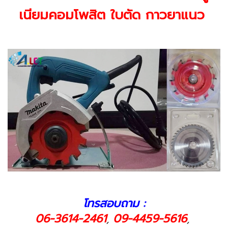
เนียมคอมโพสิต ใบตัด กาวยาแนว
โทรสอบถาม :
06-3614-2461
09-4459-5616
,
,