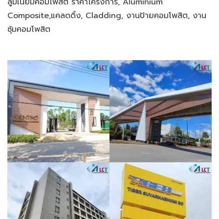
ลูมิเนียมคอมโพสิต ราคาโครงการ, Aluminium
Composite,แคลดดิ้ง, Cladding, งานป้ายคอมโพสิต, งาน
ซุ้มคอมโพสิต